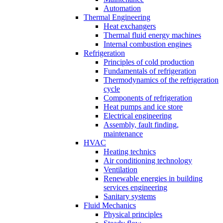
Automation
Thermal Engineering
Heat exchangers
Thermal fluid energy machines
Internal combustion engines
Refrigeration
Principles of cold production
Fundamentals of refrigeration
Thermodynamics of the refrigeration
cycle
Components of refrigeration
Heat pumps and ice store
Electrical engineering
Assembly, fault finding,
maintenance
HVAC
Heating technics
Air conditioning technology
Ventilation
Renewable energies in building
services engineering
Sanitary systems
Fluid Mechanics
Physical principles