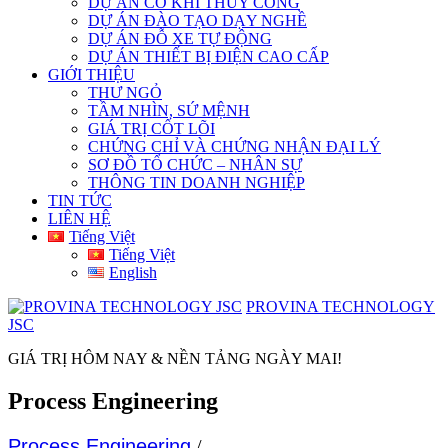
DỰ ÁN CƠ KHÍ THỦY CÔNG
DỰ ÁN ĐÀO TẠO DẠY NGHỀ
DỰ ÁN ĐỖ XE TỰ ĐỘNG
DỰ ÁN THIẾT BỊ ĐIỆN CAO CẤP
GIỚI THIỆU
THƯ NGỎ
TẦM NHÌN, SỨ MỆNH
GIÁ TRỊ CỐT LÕI
CHỨNG CHỈ VÀ CHỨNG NHẬN ĐẠI LÝ
SƠ ĐỒ TỔ CHỨC – NHÂN SỰ
THÔNG TIN DOANH NGHIỆP
TIN TỨC
LIÊN HỆ
Tiếng Việt
Tiếng Việt
English
PROVINA TECHNOLOGY
JSC
GIÁ TRỊ HÔM NAY & NỀN TẢNG NGÀY MAI!
Process Engineering
Process Engineering
/