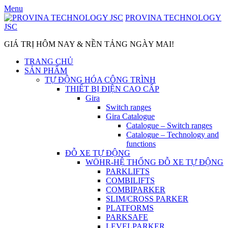
Skip
Menu
to
PROVINA TECHNOLOGY
content
JSC
GIÁ TRỊ HÔM NAY & NỀN TẢNG NGÀY MAI!
TRANG CHỦ
SẢN PHẨM
TỰ ĐỘNG HÓA CÔNG TRÌNH
THIẾT BỊ ĐIỆN CAO CẤP
Gira
Switch ranges
Gira Catalogue
Catalogue – Switch ranges
Catalogue – Technology and
functions
ĐỖ XE TỰ ĐỘNG
WÖHR-HỆ THỐNG ĐỖ XE TỰ ĐỘNG
PARKLIFTS
COMBILIFTS
COMBIPARKER
SLIM/CROSS PARKER
PLATFORMS
PARKSAFE
LEVELPARKER