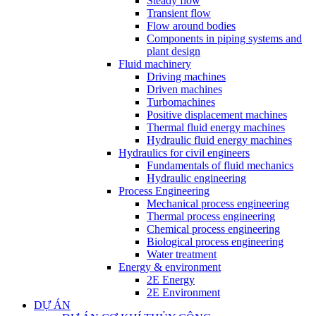
Steady flow
Transient flow
Flow around bodies
Components in piping systems and
plant design
Fluid machinery
Driving machines
Driven machines
Turbomachines
Positive displacement machines
Thermal fluid energy machines
Hydraulic fluid energy machines
Hydraulics for civil engineers
Fundamentals of fluid mechanics
Hydraulic engineering
Process Engineering
Mechanical process engineering
Thermal process engineering
Chemical process engineering
Biological process engineering
Water treatment
Energy & environment
2E Energy
2E Environment
DỰ ÁN