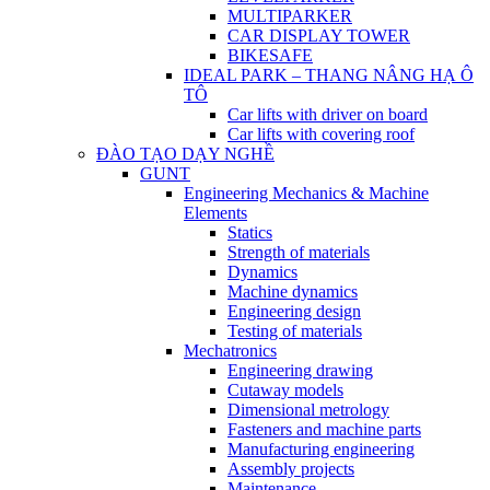
MULTIPARKER
CAR DISPLAY TOWER
BIKESAFE
IDEAL PARK – THANG NÂNG HẠ Ô
TÔ
Car lifts with driver on board
Car lifts with covering roof
ĐÀO TẠO DẠY NGHỀ
GUNT
Engineering Mechanics & Machine
Elements
Statics
Strength of materials
Dynamics
Machine dynamics
Engineering design
Testing of materials
Mechatronics
Engineering drawing
Cutaway models
Dimensional metrology
Fasteners and machine parts
Manufacturing engineering
Assembly projects
Maintenance