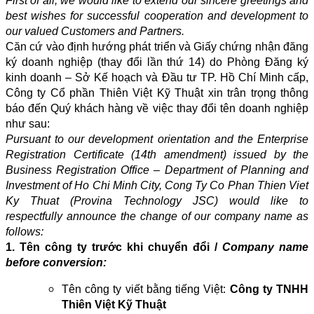
First of all, we would like to extend our sincere greetings and
best wishes for successful cooperation and development to
our valued Customers and Partners.
Căn cứ vào định hướng phát triển và Giấy chứng nhận đăng
ký doanh nghiệp (thay đổi lần thứ 14) do Phòng Đăng ký
kinh doanh – Sở Kế hoạch và Đầu tư TP. Hồ Chí Minh cấp,
Công ty Cổ phần Thiên Việt Kỹ Thuật xin trân trọng thông
báo đến Quý khách hàng về việc thay đổi tên doanh nghiệp
như sau:
Pursuant to our development orientation and the Enterprise
Registration Certificate (14th amendment) issued by the
Business Registration Office – Department of Planning and
Investment of Ho Chi Minh City, Cong Ty Co Phan Thien Viet
Ky Thuat (Provina Technology JSC) would like to
respectfully announce the change of our company name as
follows:
1. Tên công ty trước khi chuyển đổi /
Company name
before conversion:
Tên công ty viết bằng tiếng Việt:
Công ty TNHH
Thiên Việt Kỹ Thuật