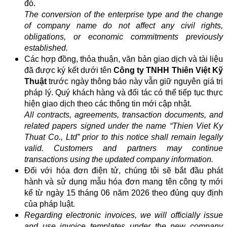
đó.
The conversion of the enterprise type and the change
of company name do not affect any civil rights,
obligations, or economic commitments previously
established.
Các hợp đồng, thỏa thuận, văn bản giao dịch và tài liệu
đã được ký kết dưới tên
Công ty TNHH Thiên Việt Kỹ
Thuật
trước ngày thông báo này vẫn giữ nguyên giá trị
pháp lý. Quý khách hàng và đối tác có thể tiếp tục thực
hiện giao dịch theo các thông tin mới cập nhật.
All contracts, agreements, transaction documents, and
related papers signed under the name “Thien Viet Ky
Thuat Co., Ltd” prior to this notice shall remain legally
valid. Customers and partners may continue
transactions using the updated company information.
Đối với hóa đơn điện tử, chúng tôi sẽ bắt đầu phát
hành và sử dụng mẫu hóa đơn mang tên công ty mới
kể từ ngày 15 tháng 06 năm 2026 theo đúng quy định
của pháp luật.
Regarding electronic invoices, we will officially issue
and use invoice templates under the new company