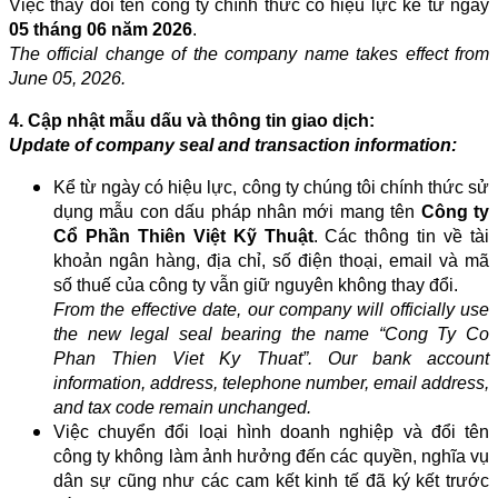
Việc thay đổi tên công ty chính thức có hiệu lực kể từ ngày
05 tháng 06 năm 2026
.
The official change of the company name takes effect from
June 05, 2026.
4. Cập nhật mẫu dấu và thông tin giao dịch:
Update of company seal and transaction information:
Kể từ ngày có hiệu lực, công ty chúng tôi chính thức sử
dụng mẫu con dấu pháp nhân mới mang tên
Công ty
Cổ Phần Thiên Việt Kỹ Thuật
. Các thông tin về tài
khoản ngân hàng, địa chỉ, số điện thoại, email và mã
số thuế của công ty vẫn giữ nguyên không thay đổi.
From the effective date, our company will officially use
the new legal seal bearing the name “Cong Ty Co
Phan Thien Viet Ky Thuat”. Our bank account
information, address, telephone number, email address,
and tax code remain unchanged.
Việc chuyển đổi loại hình doanh nghiệp và đổi tên
công ty không làm ảnh hưởng đến các quyền, nghĩa vụ
dân sự cũng như các cam kết kinh tế đã ký kết trước