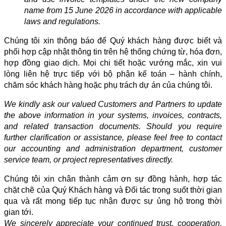
name from 15 June 2026 in accordance with applicable
laws and regulations.
Chúng tôi xin thông báo để Quý khách hàng được biết và
phối hợp cập nhật thông tin trên hệ thống chứng từ, hóa đơn,
hợp đồng giao dịch. Mọi chi tiết hoặc vướng mắc, xin vui
lòng liên hệ trực tiếp với bộ phận kế toán – hành chính,
chăm sóc khách hàng hoặc phụ trách dự án của chúng tôi.
We kindly ask our valued Customers and Partners to update
the above information in your systems, invoices, contracts,
and related transaction documents. Should you require
further clarification or assistance, please feel free to contact
our accounting and administration department, customer
service team, or project representatives directly.
Chúng tôi xin chân thành cảm ơn sự đồng hành, hợp tác
chặt chẽ của Quý Khách hàng và Đối tác trong suốt thời gian
qua và rất mong tiếp tục nhận được sự ủng hộ trong thời
gian tới.
We sincerely appreciate your continued trust, cooperation,