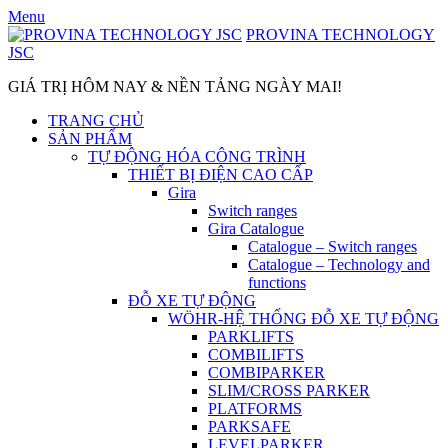
Skip
Menu
to
PROVINA TECHNOLOGY
content
JSC
GIÁ TRỊ HÔM NAY & NỀN TẢNG NGÀY MAI!
TRANG CHỦ
SẢN PHẨM
TỰ ĐỘNG HÓA CÔNG TRÌNH
THIẾT BỊ ĐIỆN CAO CẤP
Gira
Switch ranges
Gira Catalogue
Catalogue – Switch ranges
Catalogue – Technology and
functions
ĐỖ XE TỰ ĐỘNG
WÖHR-HỆ THỐNG ĐỖ XE TỰ ĐỘNG
PARKLIFTS
COMBILIFTS
COMBIPARKER
SLIM/CROSS PARKER
PLATFORMS
PARKSAFE
LEVELPARKER