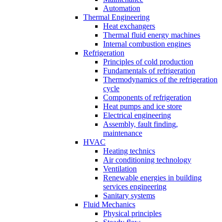
Automation
Thermal Engineering
Heat exchangers
Thermal fluid energy machines
Internal combustion engines
Refrigeration
Principles of cold production
Fundamentals of refrigeration
Thermodynamics of the refrigeration
cycle
Components of refrigeration
Heat pumps and ice store
Electrical engineering
Assembly, fault finding,
maintenance
HVAC
Heating technics
Air conditioning technology
Ventilation
Renewable energies in building
services engineering
Sanitary systems
Fluid Mechanics
Physical principles