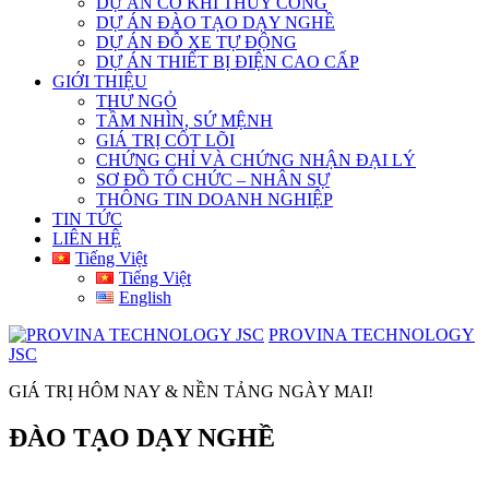
DỰ ÁN CƠ KHÍ THỦY CÔNG
DỰ ÁN ĐÀO TẠO DẠY NGHỀ
DỰ ÁN ĐỖ XE TỰ ĐỘNG
DỰ ÁN THIẾT BỊ ĐIỆN CAO CẤP
GIỚI THIỆU
THƯ NGỎ
TẦM NHÌN, SỨ MỆNH
GIÁ TRỊ CỐT LÕI
CHỨNG CHỈ VÀ CHỨNG NHẬN ĐẠI LÝ
SƠ ĐỒ TỔ CHỨC – NHÂN SỰ
THÔNG TIN DOANH NGHIỆP
TIN TỨC
LIÊN HỆ
Tiếng Việt
Tiếng Việt
English
PROVINA TECHNOLOGY
JSC
GIÁ TRỊ HÔM NAY & NỀN TẢNG NGÀY MAI!
ĐÀO TẠO DẠY NGHỀ