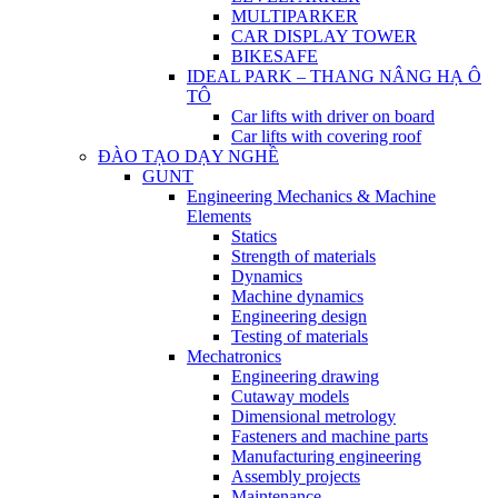
MULTIPARKER
CAR DISPLAY TOWER
BIKESAFE
IDEAL PARK – THANG NÂNG HẠ Ô
TÔ
Car lifts with driver on board
Car lifts with covering roof
ĐÀO TẠO DẠY NGHỀ
GUNT
Engineering Mechanics & Machine
Elements
Statics
Strength of materials
Dynamics
Machine dynamics
Engineering design
Testing of materials
Mechatronics
Engineering drawing
Cutaway models
Dimensional metrology
Fasteners and machine parts
Manufacturing engineering
Assembly projects
Maintenance