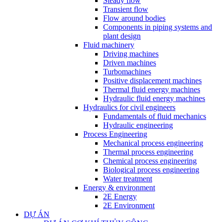
Steady flow
Transient flow
Flow around bodies
Components in piping systems and
plant design
Fluid machinery
Driving machines
Driven machines
Turbomachines
Positive displacement machines
Thermal fluid energy machines
Hydraulic fluid energy machines
Hydraulics for civil engineers
Fundamentals of fluid mechanics
Hydraulic engineering
Process Engineering
Mechanical process engineering
Thermal process engineering
Chemical process engineering
Biological process engineering
Water treatment
Energy & environment
2E Energy
2E Environment
DỰ ÁN