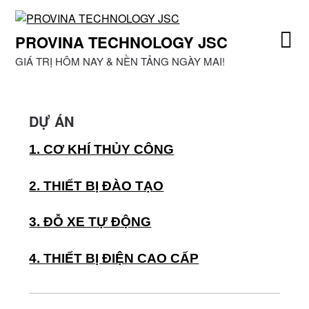
Skip
to
PROVINA TECHNOLOGY JSC
content
GIÁ TRỊ HÔM NAY & NỀN TẢNG NGÀY MAI!
DỰ ÁN
1. CƠ KHÍ THỦY CÔNG
2. THIẾT BỊ ĐÀO TẠO
3. ĐỖ XE TỰ ĐỘNG
4. THIẾT BỊ ĐIỆN CAO CẤP