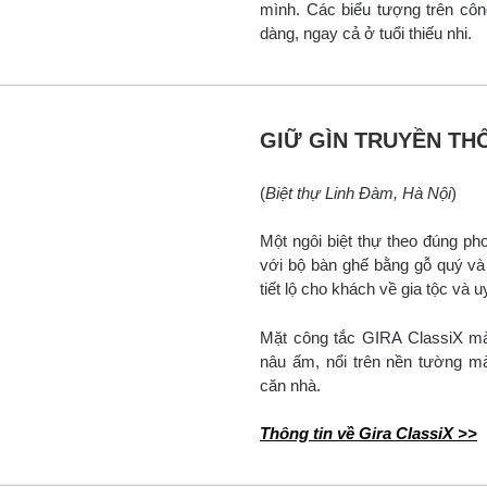
mình. Các biểu tượng trên côn
dàng, ngay cả ở tuổi thiếu nhi.
GIỮ GÌN TRUYỀN TH
(
Biệt thự Linh Đàm, Hà Nội
)
Một ngôi biệt thự theo đúng p
với bộ bàn ghế bằng gỗ quý v
tiết lộ cho khách về gia tộc và u
Mặt công tắc GIRA ClassiX mà
nâu ấm, nổi trên nền tường m
căn nhà.
Thông tin về Gira ClassiX >>