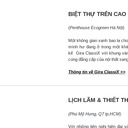
BIỆT THỰ TRÊN CAO
(
Penthouse Ecogreen Hà Nội
)
Một không gian xanh bao la c
mình hư đang ở trong một khá
kế Gira ClassiX với khung vàn
cùng đẳng cấp của nội thất sang
Thông tin về Gira ClassiX >>
LỊCH LÃM & THIẾT T
(Phú Mỹ Hưng, Q7 tp.HCM)
Với những tiện nghi hiện đại v