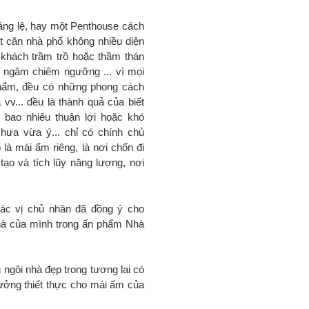
ráng lệ, hay một Penthouse cách
t căn nhà phố không nhiều diện
ời khách trầm trồ hoặc thầm thán
m ngâm chiêm ngưỡng ... vì mọi
phẩm, đều có những phong cách
a vv... đều là thành quả của biết
 bao nhiêu thuận lợi hoặc khó
chưa vừa ý... chỉ có chính chủ
 là mái ấm riêng, là nơi chốn đi
tạo và tích lũy năng lượng, nơi
ác vị chủ nhân đã đồng ý cho
nhà của mình trong ấn phẩm Nhà
ngôi nhà đẹp trong tương lai có
 tưởng thiết thực cho mái ấm của