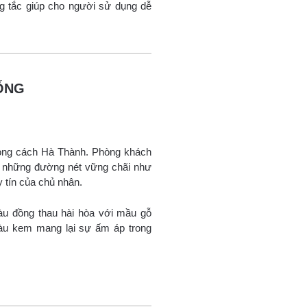
g tắc giúp cho người sử dụng dễ
ỐNG
hong cách Hà Thành. Phòng khách
à những đường nét vững chãi như
y tín của chủ nhân.
u đồng thau hài hòa với mầu gỗ
àu kem mang lại sự ấm áp trong