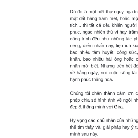
Dù đó là một biệt thự nguy nga t
mặt đất hàng trăm mét, hoặc mộ
tích... thì tất cả đều khiến ngư
phục, ngạc nhiên thú vị hay trầ
công trình đều như những tác 
riêng, điểm nhấn này, tiện ích ki
bao nhiêu tâm huyết, công sức,
khăn, bao nhiêu hài lòng hoặc 
nhân mới biết. Nhưng trên hết đó
về hằng ngày, nơi cuộc sống tái 
hạnh phúc thăng hoa.
Chúng tôi chân thành cám ơn c
phép chia sẻ hình ảnh về ngôi 
đẹp & thông minh với
Gira
.
Hy vọng các chủ nhân của những 
thể tìm thấy vài giải pháp hay ý
mình sau này.