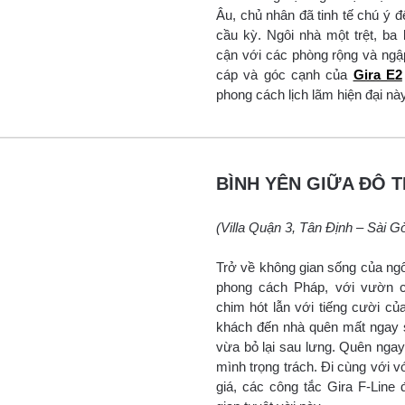
Âu, chủ nhân đã tinh tế chú ý
cầu kỳ. Ngôi nhà một trệt, ba 
cận với các phòng rộng và ngậ
cáp và góc cạnh của
Gira E2
phong cách lịch lãm hiện đại này
BÌNH YÊN GIỮA ĐÔ T
(Villa Quận 3, Tân Định – Sài G
Trở về không gian sống của ngôi
phong cách Pháp, với vườn c
chim hót lẫn với tiếng cười củ
khách đến nhà quên mất ngay s
vừa bỏ lại sau lưng. Quên nga
mình trọng trách. Đi cùng với 
giá, các công tắc Gira F-Line