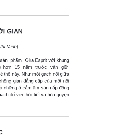
I GIAN
Chí Minh
)
ản phẩm Gira Esprit với khung
t từ hơn 15 năm trước vẫn giữ
 thế này. Như một gạch nối giữa
 không gian đẳng cấp của một nội
 cả những ổ cắm âm sàn nắp đồng
ách đố với thời tiết và hòa quyện
C