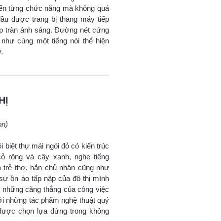
 đến từng chức năng mà không quá
lầu được trang bị thang máy tiếp
p tràn ánh sáng. Đường nét cứng
như cùng một tiếng nói thể hiện
.
HỊ
òn)
 biệt thự mái ngói đỏ có kiến trúc
ỏ rộng và cây xanh, nghe tiếng
a trẻ thơ, hẳn chủ nhân cũng như
ự ồn áo tấp nập của đô thị mình
y những căng thẳng của công việc
với những tác phẩm nghệ thuật quý
 được chọn lựa đứng trong không