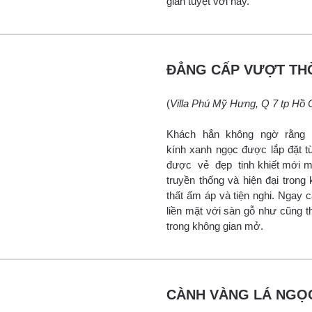
gian tuyệt vời này.
ĐẲNG CẤP VƯỢT THỜ
(
Villa Phú Mỹ Hưng, Q 7 tp Hồ 
Khách hẳn không ngờ rằng s
kính xanh ngọc được lắp đặ
được vẻ đẹp tinh khiết mới mẻ
truyền thống và hiện đại trong
thất ấm áp và tiện nghi. Ngay
liền mặt với sàn gỗ như cũng th
trong không gian mở.
CÀNH VÀNG LÁ NGỌ