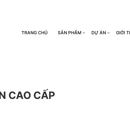
TRANG CHỦ
SẢN PHẨM
DỰ ÁN
GIỚI T
ỆN CAO CẤP