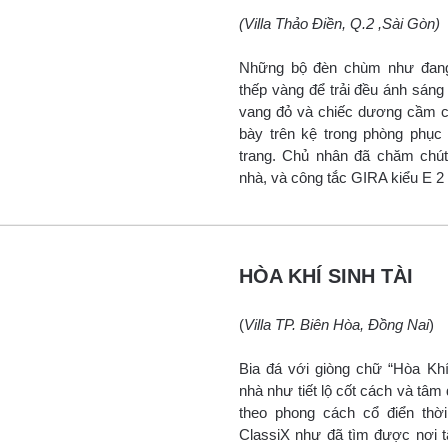
(Villa Thảo Điền, Q.2 ,Sài Gòn)
Những bộ đèn chùm như đang 
thếp vàng để trải đều ánh sáng
vang đỏ và chiếc dương cầm có
bày trên kệ trong phòng phục 
trang. Chủ nhân đã chăm chút 
nhà, và công tắc GIRA kiểu E 2
HÒA KHÍ SINH TÀI
(
Villa TP. Biên Hòa, Đồng Nai
)
Bia đá với giòng chữ “Hòa Khí
nhà như tiết lộ cốt cách và tâm
theo phong cách cổ điển thờ
ClassiX như đã tìm được nơi 