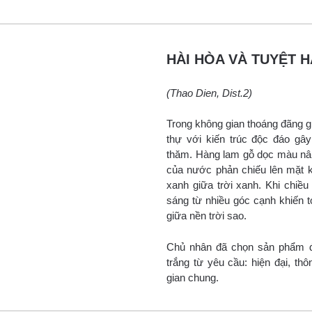
HÀI HÒA VÀ TUYỆT 
(Thao Dien, Dist.2)
Trong không gian thoáng đãng gió
thự với kiến trúc độc đáo g
thăm. Hàng lam gỗ dọc màu nâu
của nước phản chiếu lên mặt k
xanh giữa trời xanh. Khi chiề
sáng từ nhiều góc cạnh khiến to
giữa nền trời sao.
Chủ nhân đã chọn sản phẩm đ
trắng từ yêu cầu: hiện đại, t
gian chung.