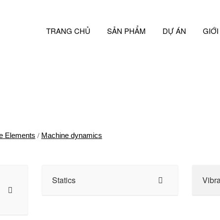
TRANG CHỦ
SẢN PHẨM
DỰ ÁN
GIỚI
e Elements
Machine dynamics
/
Statics
Vibr