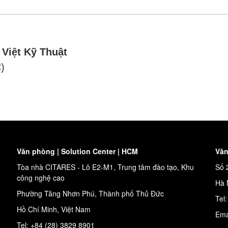
 Việt Kỹ Thuật
)
Văn phòng | Solution Center | HCM
Văn
Tòa nhà CITARES - Lô E2-M1, Trung tâm đào tạo, Khu
Số 
công nghệ cao
Hà 
Phường Tăng Nhơn Phú, Thành phố Thủ Đức
Tel
Hồ Chí Minh, Việt Nam
Ema
Tel: +84 (28) 3829 8901